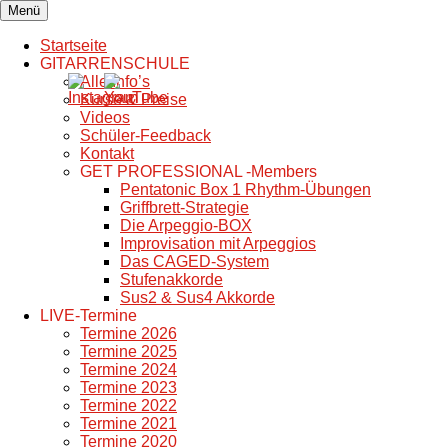
Zum
Menü
sascha-rivera.de
GITARRENSCHULE
Inhalt
springen
Startseite
GITARRENSCHULE
Alle Info’s
Kurse & Preise
Videos
Schüler-Feedback
Kontakt
GET PROFESSIONAL -Members
Pentatonic Box 1 Rhythm-Übungen
Griffbrett-Strategie
Die Arpeggio-BOX
Improvisation mit Arpeggios
Das CAGED-System
Stufenakkorde
Sus2 & Sus4 Akkorde
LIVE-Termine
Termine 2026
Termine 2025
Termine 2024
Termine 2023
Termine 2022
Termine 2021
Termine 2020