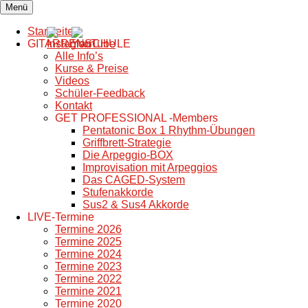
Zum
Menü
sascha-rivera.de
GITARRENSCHULE
Inhalt
springen
Startseite
GITARRENSCHULE
Alle Info’s
Kurse & Preise
Videos
Schüler-Feedback
Kontakt
GET PROFESSIONAL -Members
Pentatonic Box 1 Rhythm-Übungen
Griffbrett-Strategie
Die Arpeggio-BOX
Improvisation mit Arpeggios
Das CAGED-System
Stufenakkorde
Sus2 & Sus4 Akkorde
LIVE-Termine
Termine 2026
Termine 2025
Termine 2024
Termine 2023
Termine 2022
Termine 2021
Termine 2020