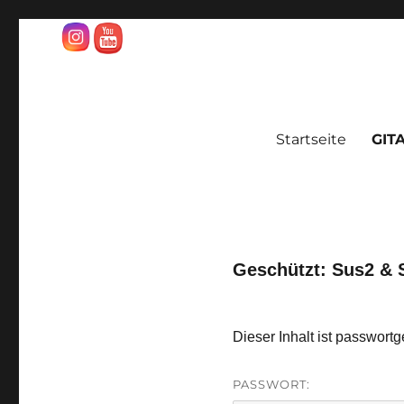
sascha-rivera.de
GITARRENSCHULE
Startseite
GIT
Geschützt: Sus2 & 
Dieser Inhalt ist passwort
PASSWORT: