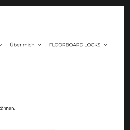
Über mich
FLOORBOARD LOCKS
 können.