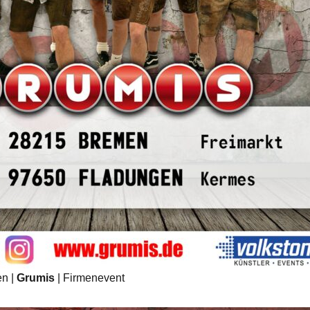
en |
Grumis
| Firmenevent