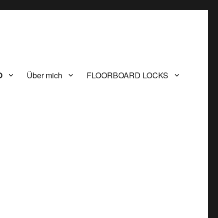
O
Über mich
FLOORBOARD LOCKS